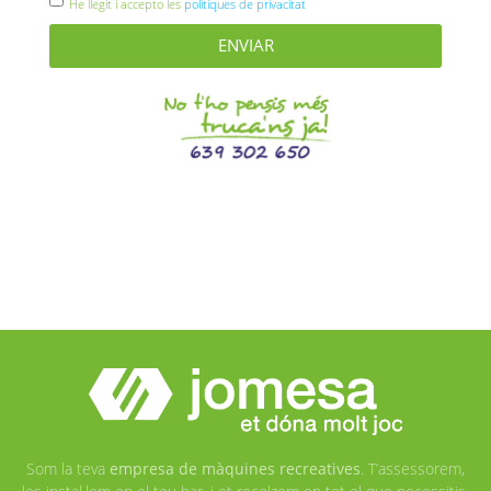
He llegit i accepto les
polítiques de privacitat
ENVIAR
Som la teva
empresa de màquines recreatives
. T’assessorem,