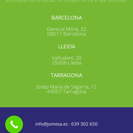
les instal·lem en el teu bar, i et recolzem en tot el que necessitis.
BARCELONA
General Mitre, 32
08017 Barcelona
LLEIDA
Vallcalent, 20
25006 Lleida
TARRAGONA
Josep Maria de Segarra, 12
43007 Tarragona
info@jomesa.es · 639 302 650