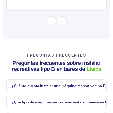
PREGUNTAS FRECUENTES
Preguntas frecuentes sobre instalar
recreativas tipo B en bares de
Lleida
¿Cuánto cuesta instalar una máquina recreativa tipo B en 
La instalación es completamente gratuita. Jomesa es un
operador independiente de tragaperras: nosotros ponemos la
¿Qué tipo de máquinas recreativas instala Jomesa en bare
máquina recreativa tipo B, la mantenemos y la renovamos
sin coste para ti. Tú solo aportas el espacio en tu bar de
Instalamos exclusivamente máquinas recreativas tipo B