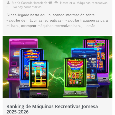
María Consult.Hostelería
Hostelería
,
Máquinas recreativas
•
•
No hay comentarios
•
Si has llegado hasta aquí buscando información sobre
«alquiler de máquinas recreativas», «alquilar tragaperras para
mi bar», «comprar máquinas recreativas bar»,… estás …
Ranking de Máquinas Recreativas Jomesa
2025-2026