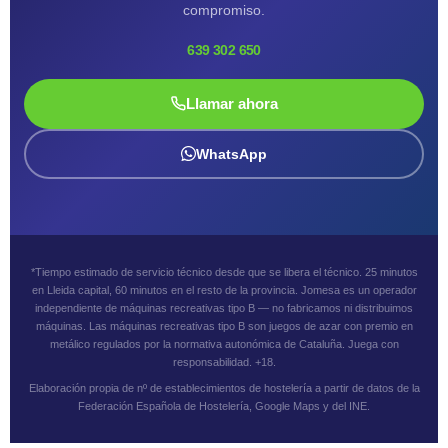
compromiso.
639 302 650
Llamar ahora
WhatsApp
*Tiempo estimado de servicio técnico desde que se libera el técnico. 25 minutos
en Lleida capital, 60 minutos en el resto de la provincia. Jomesa es un operador
independiente de máquinas recreativas tipo B — no fabricamos ni distribuimos
máquinas. Las máquinas recreativas tipo B son juegos de azar con premio en
metálico regulados por la normativa autonómica de Cataluña. Juega con
responsabilidad. +18.
Elaboración propia de nº de establecimientos de hostelería a partir de datos de la
Federación Española de Hostelería, Google Maps y del INE.