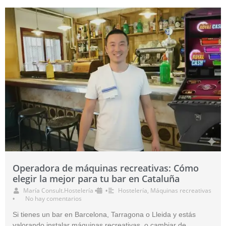
Operadora de máquinas recreativas: Cómo
elegir la mejor para tu bar en Cataluña
María Consult.Hostelería
Hostelería
,
Máquinas recreativas
•
•
No hay comentarios
•
Si tienes un bar en Barcelona, Tarragona o Lleida y estás
valorando instalar máquinas recreativas, o cambiar de