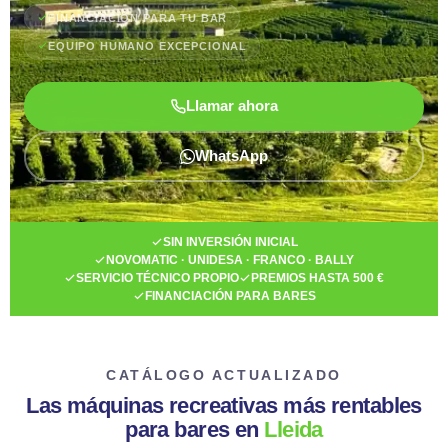
FINANCIACIÓN PARA TU BAR
EQUIPO HUMANO EXCEPCIONAL
Llamar ahora
WhatsApp
SIN INVERSIÓN INICIAL
NOVOMATIC · UNIDESA · FRANCO · BALLY
SERVICIO TÉCNICO PROPIO
PREMIOS HASTA 500 €
FINANCIACIÓN PARA BARES
CATÁLOGO ACTUALIZADO
Las máquinas recreativas más rentables
para bares en
Lleida