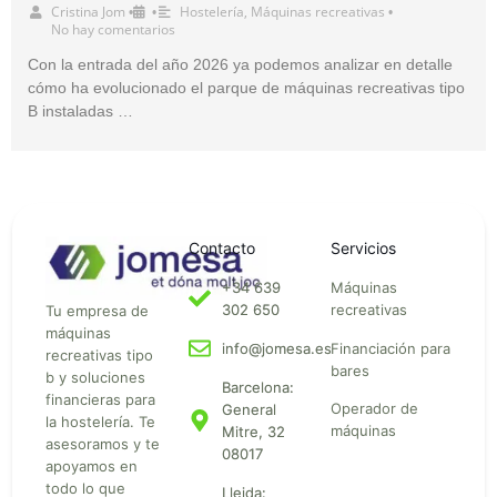
Cristina Jom
Hostelería
,
Máquinas recreativas
•
•
•
No hay comentarios
Con la entrada del año 2026 ya podemos analizar en detalle
cómo ha evolucionado el parque de máquinas recreativas tipo
B instaladas …
Contacto
Servicios
+34 639
Máquinas
302 650
recreativas
Tu empresa de
máquinas
Financiación para
info@jomesa.es
recreativas tipo
bares
b y soluciones
Barcelona:
financieras para
Operador de
General
la hostelería. Te
máquinas
Mitre, 32
asesoramos y te
08017
apoyamos en
todo lo que
Lleida: