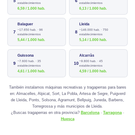
5
6
establecimientos
establecimientos
6,59 / 1.000 hab.
6,13 / 1.000 hab.
Balaguer
Lleida
~17.650 hab. · 96
~146.000 hab. · 750
7
8
establecimientos
establecimientos
5,44 / 1.000 hab.
5,14 / 1.000 hab.
Guissona
Alcarràs
~7.600 hab. · 35
~9.800 hab. · 45
9
10
establecimientos
establecimientos
4,61 / 1.000 hab.
4,59 / 1.000 hab.
También instalamos máquinas recreativas y tragaperras para bares
en: Almacelles, Alpicat, Sort, La Pobla, Artesa de Segre, Puigverd
de Lleida, Ponts, Solsona, Agramunt, Bellpuig, Juneda, Barbens,
Torregrossa y más municipios de Lleida.
¿Buscas tragaperras en otra provincia?
Barcelona
·
Tarragona
·
Huesca