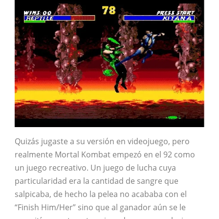
Quizás jugaste a su versión en videojuego, pero
realmente Mortal Kombat empezó en el 92 como
un juego recreativo. Un juego de lucha cuya
particularidad era la cantidad de sangre que
salpicaba, de hecho la pelea no acababa con el
“Finish Him/Her” sino que al ganador aún se le