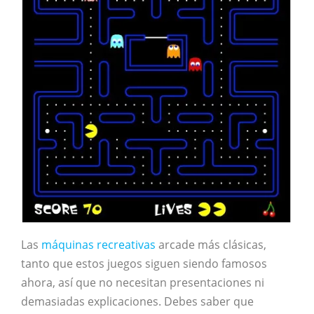
Las
máquinas recreativas
arcade más clásicas,
tanto que estos juegos siguen siendo famosos
ahora, así que no necesitan presentaciones ni
demasiadas explicaciones. Debes saber que