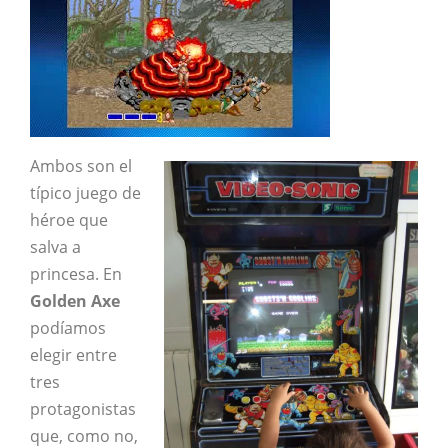
Ambos son el
típico juego de
héroe que
salva a
princesa. En
Golden Axe
podíamos
elegir entre
tres
protagonistas
que, como no,