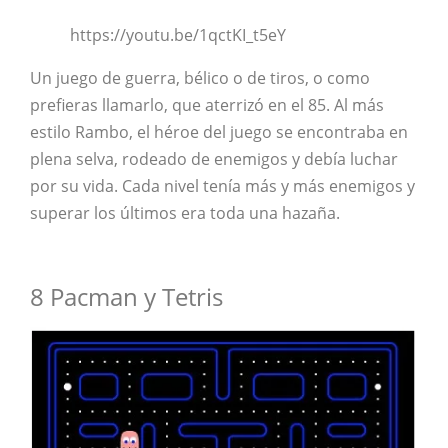
https://youtu.be/1qctKI_t5eY
Un juego de guerra, bélico o de tiros, o como
prefieras llamarlo, que aterrizó en el 85. Al más
estilo Rambo, el héroe del juego se encontraba en
plena selva, rodeado de enemigos y debía luchar
por su vida. Cada nivel tenía más y más enemigos y
superar los últimos era toda una hazaña.
8 Pacman y Tetris