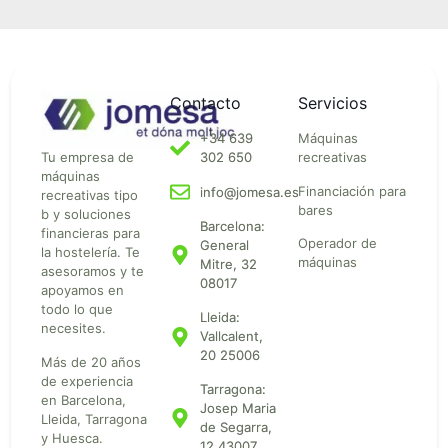
Contacto
Servicios
+34 639
Máquinas
Tu empresa de
302 650
recreativas
máquinas
Financiación para
info@jomesa.es
recreativas tipo
bares
b y soluciones
Barcelona:
financieras para
Operador de
General
la hostelería. Te
máquinas
Mitre, 32
asesoramos y te
08017
apoyamos en
todo lo que
Lleida:
necesites.
Vallcalent,
20 25006
Más de 20 años
de experiencia
Tarragona:
en Barcelona,
Josep Maria
Lleida, Tarragona
de Segarra,
y Huesca.
12 43007