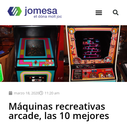
Máquinas Recreativas
Financiación Bares
Hub Hosteleria
marzo 18, 2020
11:20 am
Máquinas recreativas
arcade, las 10 mejores