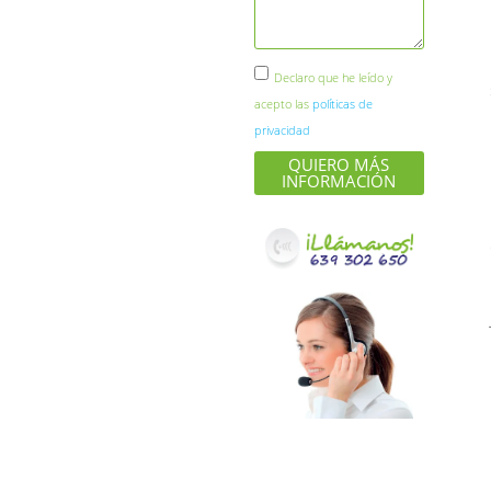
Declaro que he leído y
acepto las
políticas de
privacidad
QUIERO MÁS
INFORMACIÓN