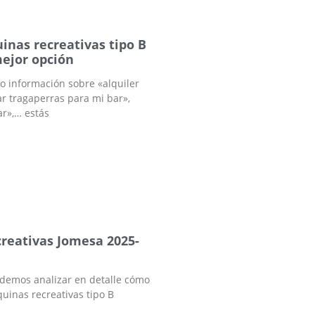
inas recreativas tipo B
mejor opción
o información sobre «alquiler
ar tragaperras para mi bar»,
r»,… estás
reativas Jomesa 2025-
odemos analizar en detalle cómo
uinas recreativas tipo B