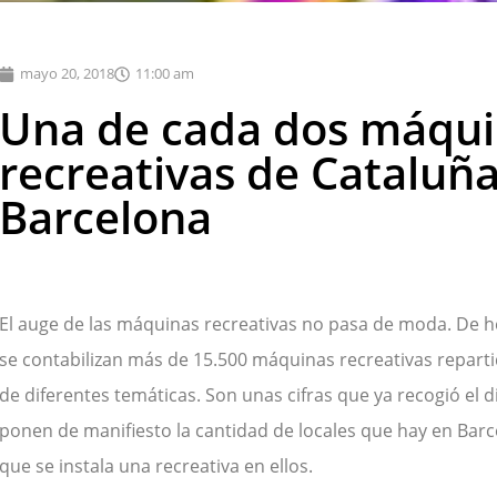
mayo 20, 2018
11:00 am
Una de cada dos máqu
recreativas de Cataluña
Barcelona
El auge de las máquinas recreativas no pasa de moda. De h
se contabilizan más de 15.500 máquinas recreativas reparti
de diferentes temáticas. Son unas cifras que ya recogió el d
ponen de manifiesto la cantidad de locales que hay en Barc
que se instala una recreativa en ellos.