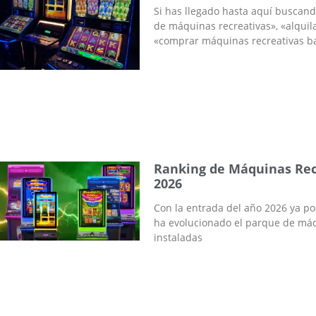
Si has llegado hasta aquí buscand
de máquinas recreativas», «alquil
«comprar máquinas recreativas ba
Ranking de Máquinas Rec
2026
Con la entrada del año 2026 ya p
ha evolucionado el parque de máq
instaladas