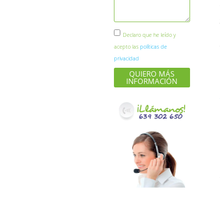
Declaro que he leído y
acepto las
políticas de
privacidad
QUIERO MÁS
INFORMACIÓN