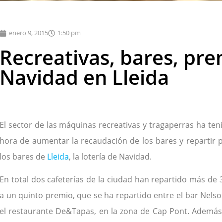
enero 9, 2015
1:50 pm
Recreativas, bares, pre
Navidad en Lleida
El sector de las máquinas recreativas y tragaperras ha ten
hora de aumentar la recaudación de los bares y repartir p
los bares de
Lleida
, la lotería de Navidad.
En total dos cafeterías de la ciudad han repartido más de 
a un quinto premio, que se ha repartido entre el bar Nelson,
el restaurante De&Tapas, en la zona de Cap Pont. Ademá