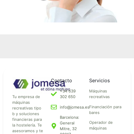
Contacto
Servicios
+34 639
Máquinas
Tu empresa de
302 650
recreativas
máquinas
Financiación para
info@jomesa.es
recreativas tipo
bares
b y soluciones
Barcelona:
financieras para
Operador de
General
la hostelería. Te
máquinas
Mitre, 32
asesoramos y te