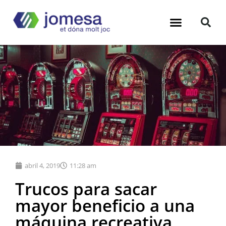
Máquinas Recreativas
Financiación Bares
Hub Hosteleria
abril 4, 2019
11:28 am
Trucos para sacar
mayor beneficio a una
máquina recreativa