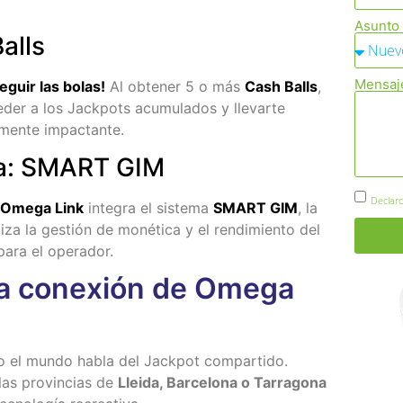
Asunto
alls
Mensaj
eguir las bolas!
Al obtener 5 o más
Cash Balls
,
eder a los Jackpots acumulados y llevarte
lmente impactante.
ia: SMART GIM
Declaro
Omega Link
integra el sistema
SMART GIM
, la
za la gestión de monética y el rendimiento del
para el operador.
la conexión de Omega
o el mundo habla del Jackpot compartido.
las provincias de
Lleida, Barcelona o Tarragona