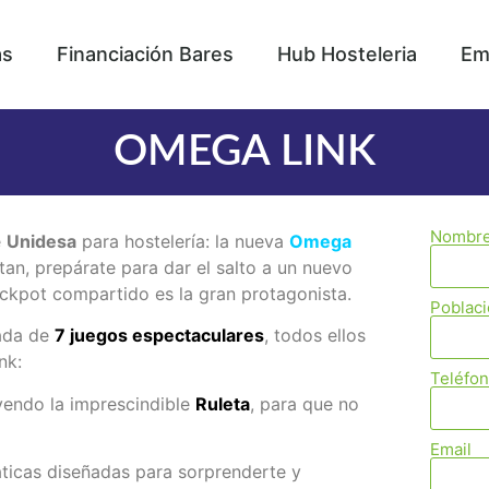
as
Financiación Bares
Hub Hosteleria
Em
OMEGA LINK
Nombr
e
Unidesa
para hostelería: la nueva
Omega
tan, prepárate para dar el salto a un nuevo
ckpot compartido es la gran protagonista.
Poblac
nada de
7 juegos espectaculares
, todos ellos
nk:
Teléfo
yendo la imprescindible
Ruleta
, para que no
Email
icas diseñadas para sorprenderte y