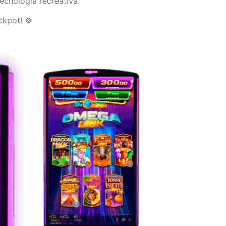
tecnología recreativa.
ckpot! 🍀